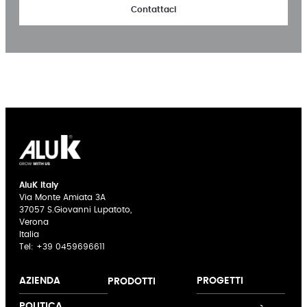
Contattaci
AluK Italy
Via Monte Amiata 3A
37057 S.Giovanni Lupatoto,
Verona
Italia
Tel:
+39 0459696611
AZIENDA
PROGETTI
PRODOTTI
Chi siamo
Finestre e Porte
Maniglie NOVAE
POLITICA