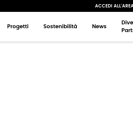
ACCEDI ALL'ARE
Div
Progetti
Sostenibilità
News
Part
Porte
oclimatica
NOVAE
erficiali