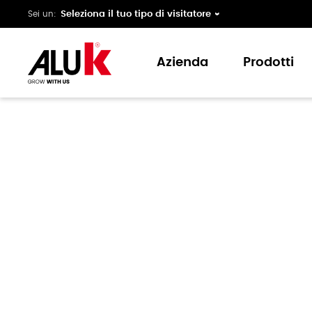
Sei un:
Azienda
Prodotti
Chi siamo
Finestre e 
Esperienza
Scorrevoli
Innovazione
Oscuranti
Collaborazione
Verande
Supporto
Facciate
Pergola Bi
Maniglie 
Finiture sup