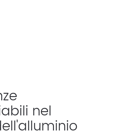
nze
bili nel
ll'alluminio