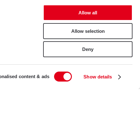
Allow all
Allow selection
Deny
LEGGERE
DI PIÙ
onalised content & ads
Show details
i sono affidabili e duraturi e sono adatti