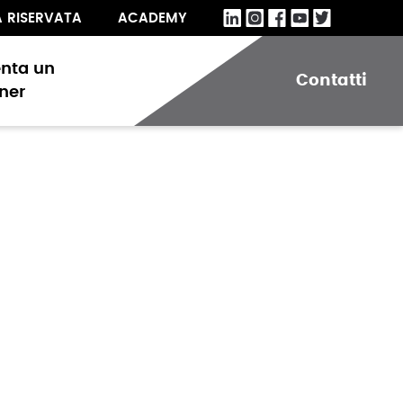
A RISERVATA
ACADEMY
enta un
Contatti
ner