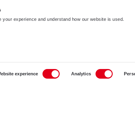
s
 your experience and understand how our website is used.
ebsite experience
Analytics
Pers
 primo pilastro
nvolucro edilizio in
I nostri infissi ad alte prestazion